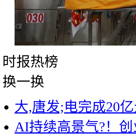
时报
热榜
换一换
大,唐发;电完成20
AI持续高景气?！创