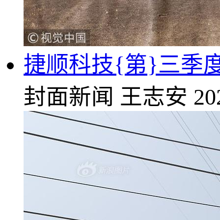
捷顺科技{第}三季度
封面新闻
王志安
20