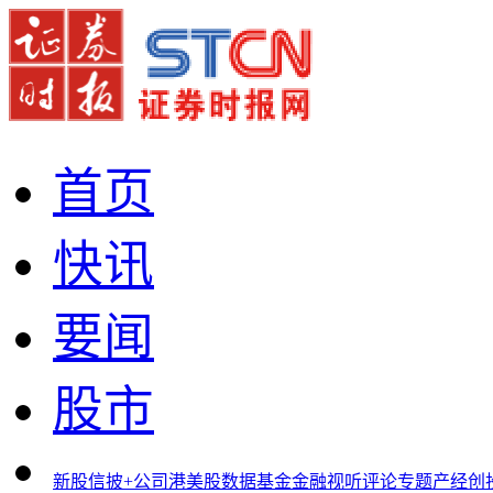
首页
快讯
要闻
股市
新股
信披+
公司
港美股
数据
基金
金融
视听
评论
专题
产经
创