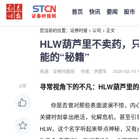
首页
快讯
要闻
股市
您当前的位置：
证券时报
>
公司
>
正文
HLW葫芦里不卖药，
能的“秘籍”
来源：证券时报网
作者：李建军
2026-02-10 
寻常视角下的不凡：HLW葫芦里的
点赞
你是否曾对那些表面波澜不惊，内
关键时刻拿出绝活，化解危机，甚至引领
HLW，这个名字听起来带点神秘，又有