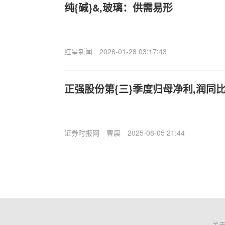
纯{碱}&,玻璃：供需易形
红星新闻
2026-01-28 03:17:43
正强股份第{三}季度归母净利,润同比降
证券时报网
曹晨
2025-08-05 21:44
关