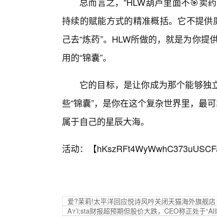
总而言之，“HLW葫芦里面不🎯
持续的赋能方式的精准概括。它不提供廉
己去“炼药”。HLW所做的，就是为你提
用的“锦囊”。
它的目标，是让你成为那个能够独
些“锦囊”，是你在这个复杂世界里，最可
属于自己的星辰大海。
活动：【
hKszRFt4WyWwhC373uUSCF
爱?茉莉!太平洋回应悦诗风吟关闭天猫海外旗舰
A‘r’i;sta财报超预期但股价大跌，CEO称正处于