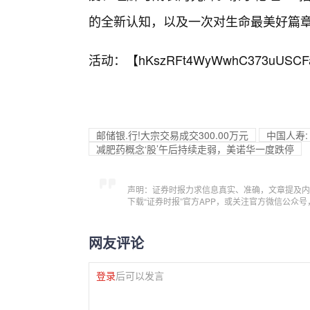
的全新认知，以及一次对生命最美好篇
活动：【
hKszRFt4WyWwhC373uUSCF
邮储银.行!大宗交易成交300.00万元
中国人寿:
减肥药概念‘股’午后持续走弱，美诺华一度跌停
声明：证券时报力求信息真实、准确，文章提及内
下载“证券时报”官方APP，或关注官方微信公众
网友评论
登录
后可以发言